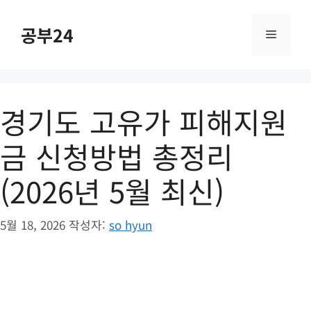
컨
텐
공부24
메
츠
로
건
뉴
너
경기도 고유가 피해지원
뛰
기
금 신청방법 총정리
(2026년 5월 최신)
5월 18, 2026
작성자:
so hyun