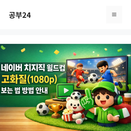
컨
텐
공부24
메
츠
로
건
뉴
너
뛰
기