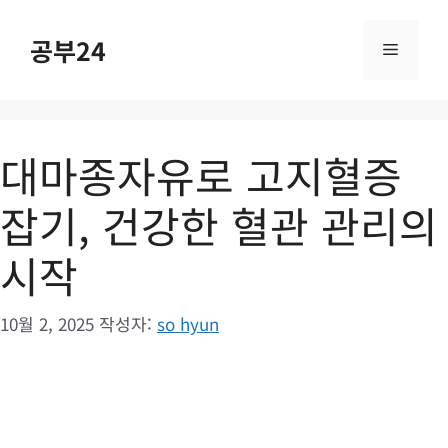
컨
텐
공부24
메
츠
로
건
뉴
너
대마종자유로 고지혈증
뛰
기
잡기, 건강한 혈관 관리의
시작
10월 2, 2025
작성자:
so hyun