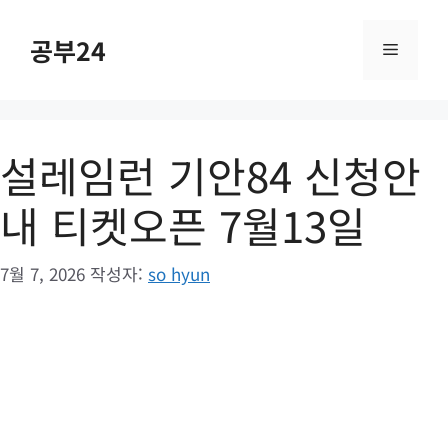
컨
텐
공부24
메
츠
로
건
뉴
너
설레임런 기안84 신청안
뛰
기
내 티켓오픈 7월13일
7월 7, 2026
작성자:
so hyun