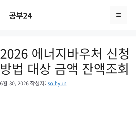
컨
텐
공부24
메
츠
로
건
뉴
너
2026 에너지바우처 신청
뛰
기
방법 대상 금액 잔액조회
6월 30, 2026
작성자:
so hyun