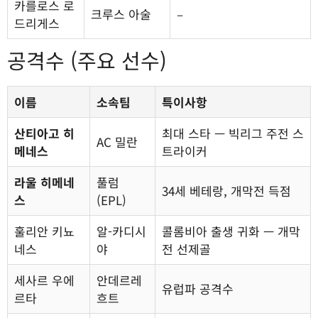
카를로스 로
크루스 아술
–
드리게스
공격수 (주요 선수)
이름
소속팀
특이사항
산티아고 히
최대 스타 — 빅리그 주전 스
AC 밀란
메네스
트라이커
라울 히메네
풀럼
34세 베테랑, 개막전 득점
스
(EPL)
훌리안 키뇨
알-카디시
콜롬비아 출생 귀화 — 개막
네스
야
전 선제골
세사르 우에
안데르레
유럽파 공격수
르타
흐트