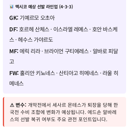
멕시코 예상 선발 라인업 (4-3-3)
GK:
기예르모 오초아
DF:
호르헤 산체스 · 이스라엘 레예스 · 호안 바스케
스 · 헤수스 가야르도
MF:
에릭 리라 · 브라이언 구티에레스 · 알바로 피달
고
FW:
훌리안 키뇨네스 · 산티아고 히메네스 · 라울 히
메네스
⚠ 변수:
개막전에서 세사르 몬테스가 퇴장을 당해 한
국전 수비 조합에 변화가 예상됩니다. 에드손 알바레
스의 선발 복귀 여부도 주요 관전 포인트입니다.