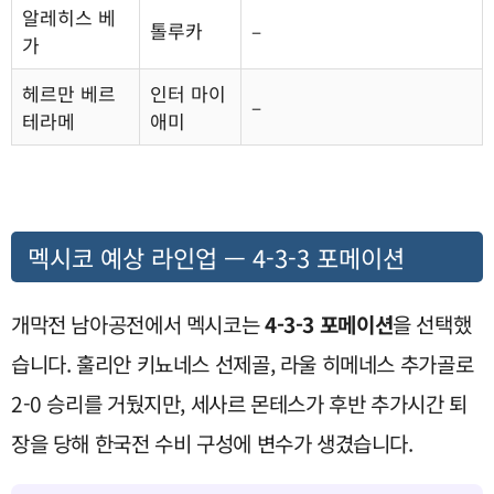
알레히스 베
톨루카
–
가
헤르만 베르
인터 마이
–
테라메
애미
멕시코 예상 라인업 — 4-3-3 포메이션
개막전 남아공전에서 멕시코는
4-3-3 포메이션
을 선택했
습니다. 훌리안 키뇨네스 선제골, 라울 히메네스 추가골로
2-0 승리를 거뒀지만, 세사르 몬테스가 후반 추가시간 퇴
장을 당해 한국전 수비 구성에 변수가 생겼습니다.