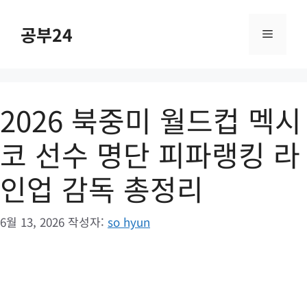
컨
텐
공부24
메
츠
로
건
뉴
너
2026 북중미 월드컵 멕시
뛰
기
코 선수 명단 피파랭킹 라
인업 감독 총정리
6월 13, 2026
작성자:
so hyun