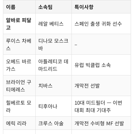
이름
소속팀
특이사항
알바로 피달
레알 베티스
스페인 출생 귀화 선수
고
루이스 차베
디나모 모스크
–
스
바
오베드 바르
아틀레티코 데
유럽 빅클럽 소속
가스
마드리드
브라이언 구
치바스
개막전 선발
티에레스
힐베르토 모
10대 미드필더 — 이번
티후아나
라
대회 최대 기대주
에릭 리라
크루스 아술
개막전 수비형 MF 선발