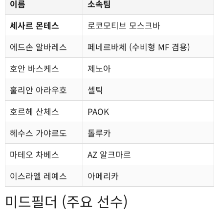
이름
소속팀
세사르 몬테스
로코모티브 모스크바
에드손 알바레스
페네르바체 (수비형 MF 겸용)
호안 바스케스
제노아
훌리안 아라우호
셀틱
호르헤 산체스
PAOK
헤수스 가야르도
톨루카
마테오 차베스
AZ 알크마르
이스라엘 레예스
아메리카
미드필더 (주요 선수)