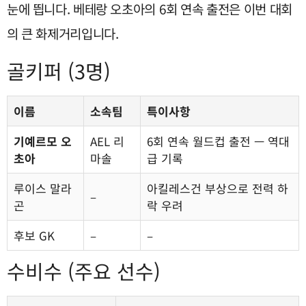
눈에 띕니다. 베테랑 오초아의 6회 연속 출전은 이번 대회
의 큰 화제거리입니다.
골키퍼 (3명)
이름
소속팀
특이사항
기예르모 오
AEL 리
6회 연속 월드컵 출전 — 역대
초아
마솔
급 기록
루이스 말라
아킬레스건 부상으로 전력 하
–
곤
락 우려
후보 GK
–
–
수비수 (주요 선수)