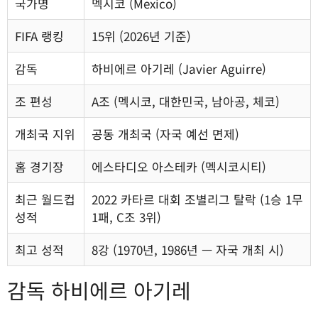
국가명
멕시코 (Mexico)
FIFA 랭킹
15위 (2026년 기준)
감독
하비에르 아기레 (Javier Aguirre)
조 편성
A조 (멕시코, 대한민국, 남아공, 체코)
개최국 지위
공동 개최국 (자국 예선 면제)
홈 경기장
에스타디오 아스테카 (멕시코시티)
최근 월드컵
2022 카타르 대회 조별리그 탈락 (1승 1무
성적
1패, C조 3위)
최고 성적
8강 (1970년, 1986년 — 자국 개최 시)
감독 하비에르 아기레