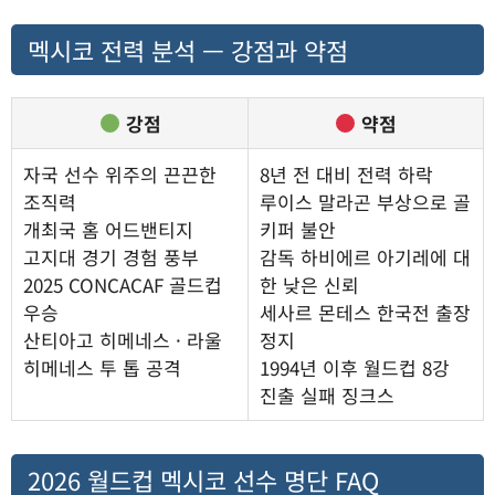
멕시코 전력 분석 — 강점과 약점
강점
약점
자국 선수 위주의 끈끈한
8년 전 대비 전력 하락
조직력
루이스 말라곤 부상으로 골
개최국 홈 어드밴티지
키퍼 불안
고지대 경기 경험 풍부
감독 하비에르 아기레에 대
2025 CONCACAF 골드컵
한 낮은 신뢰
우승
세사르 몬테스 한국전 출장
산티아고 히메네스 · 라울
정지
히메네스 투 톱 공격
1994년 이후 월드컵 8강
진출 실패 징크스
2026 월드컵 멕시코 선수 명단 FAQ