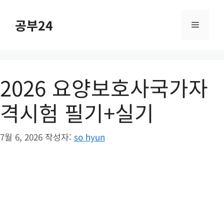
컨
텐
공부24
메
츠
로
건
뉴
너
2026 요양보호사국가자
뛰
기
격시험 필기+실기
7월 6, 2026
작성자:
so hyun