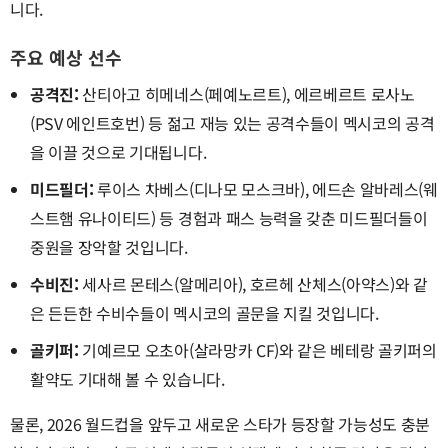
니다.
주요 예상 선수
공격진:
산티아고 히메네스(페예노르트), 에르베르트 로사노
(PSV 에인트호번) 등 젊고 재능 있는 공격수들이 멕시코의 공격
을 이끌 것으로 기대됩니다.
미드필더:
루이스 차베스(디나모 모스크바), 에드손 알바레스(웨
스트햄 유나이티드) 등 경험과 패스 능력을 갖춘 미드필더들이
중원을 장악할 것입니다.
수비진:
세사르 몬테스(알메리아), 호르헤 산체스(아약스)와 같
은 든든한 수비수들이 멕시코의 골문을 지킬 것입니다.
골키퍼:
기예르모 오초아(살라망카 CF)와 같은 베테랑 골키퍼의
활약도 기대해 볼 수 있습니다.
물론, 2026 월드컵을 앞두고 새로운 스타가 등장할 가능성도 충분