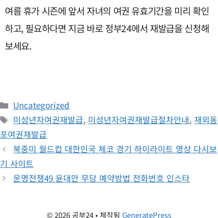
여름 휴가 시즌에 앞서 자녀의 여권 유효기간을 미리 확인
하고, 필요하다면 지금 바로 정부24에서 재발급을 신청해
보세요.
카
Uncategorized
테
태
미성년자여권재발급
,
미성년자여권재발급절차안내
,
재외동
고
그
포여권재발급
리
북중미 월드컵 대한민국 체코 경기 하이라이트 영상 다시보
기 사이트
운명전쟁49 윤대만 무당 예약방법 전화번호 인스타
© 2026 공부24
• 제작됨
GeneratePress