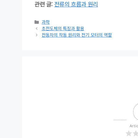
관련 글:
전류의 흐름과 원리
카
과학
테
초전도체의 특징과 활용
고
전동차의 작동 원리와 전기 모터의 역할
리
Arti