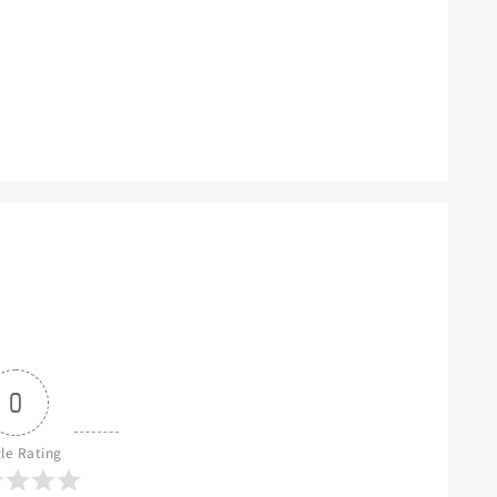
0
cle Rating