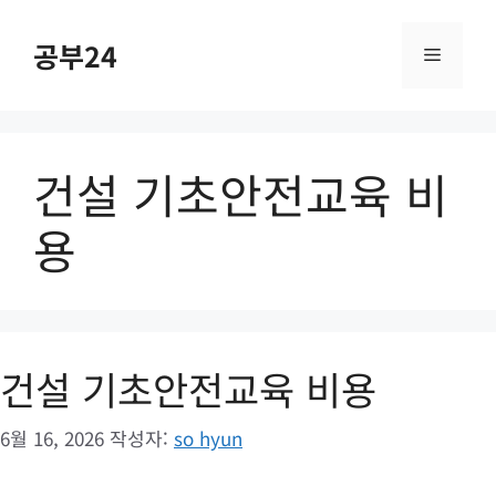
컨
텐
공부24
메
츠
로
건
뉴
너
건설 기초안전교육 비
뛰
기
용
건설 기초안전교육 비용
6월 16, 2026
작성자:
so hyun