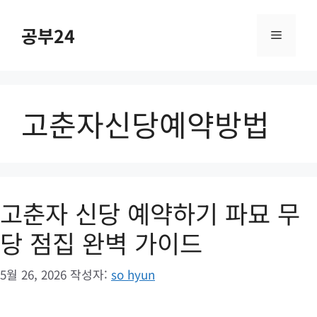
컨
텐
공부24
메
츠
로
건
뉴
너
고춘자신당예약방법
뛰
기
고춘자 신당 예약하기 파묘 무
당 점집 완벽 가이드
5월 26, 2026
작성자:
so hyun