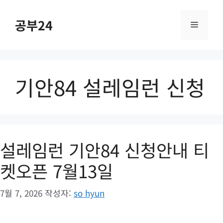
컨
텐
공부24
메
츠
로
건
뉴
너
기안84 설레임런 신청
뛰
기
설레임런 기안84 신청안내 티
켓오픈 7월13일
7월 7, 2026
작성자:
so hyun