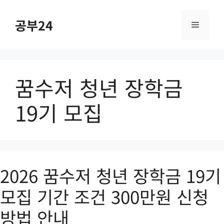
컨
텐
공부24
메
츠
로
건
뉴
너
꿈수저 청년 장학금
뛰
기
19기 모집
2026 꿈수저 청년 장학금 19기
모집 기간 조건 300만원 신청
방법 안내