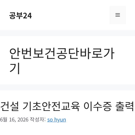
컨
텐
공부24
메
츠
로
건
뉴
너
안번보건공단바로가
뛰
기
기
건설 기초안전교육 이수증 출력
6월 16, 2026
작성자:
so hyun