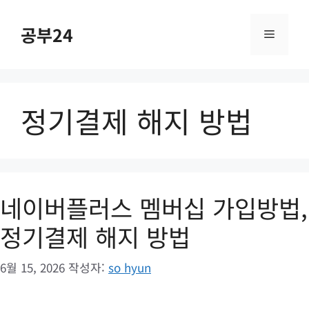
컨
텐
공부24
메
츠
로
건
뉴
너
정기결제 해지 방법
뛰
기
네이버플러스 멤버십 가입방법,
정기결제 해지 방법
6월 15, 2026
작성자:
so hyun