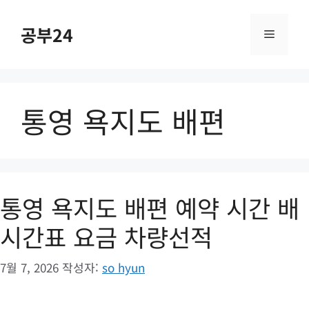
컨
텐
공부24
메
츠
로
건
뉴
너
통영 욕지도 배편
뛰
기
통영 욕지도 배편 예약 시간 배
시간표 요금 차량선적
7월 7, 2026
작성자:
so hyun