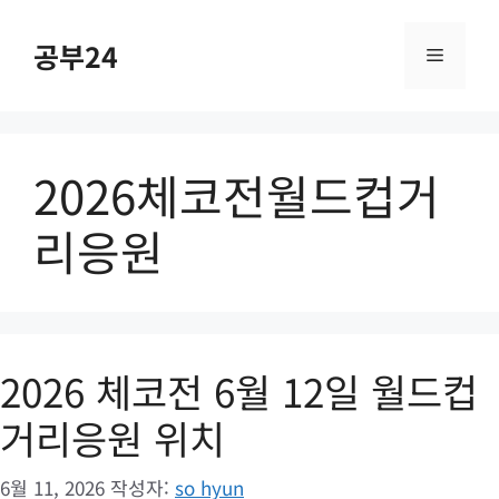
컨
텐
공부24
메
츠
로
건
뉴
너
2026체코전월드컵거
뛰
기
리응원
2026 체코전 6월 12일 월드컵
거리응원 위치
6월 11, 2026
작성자:
so hyun