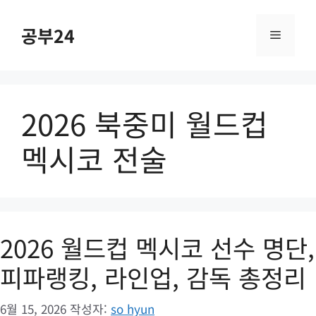
컨
텐
공부24
메
츠
로
건
뉴
너
2026 북중미 월드컵
뛰
기
멕시코 전술
2026 월드컵 멕시코 선수 명단,
피파랭킹, 라인업, 감독 총정리
6월 15, 2026
작성자:
so hyun