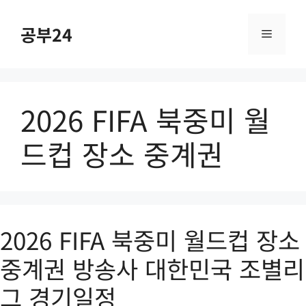
컨
텐
공부24
메
츠
로
건
뉴
너
2026 FIFA 북중미 월
뛰
기
드컵 장소 중계권
2026 FIFA 북중미 월드컵 장소
중계권 방송사 대한민국 조별리
그 경기일정