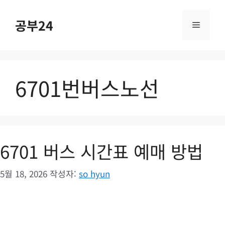
컨
텐
공부24
메
츠
로
건
뉴
너
6701번버스노선
뛰
기
6701 버스 시간표 예매 방법
5월 18, 2026
작성자:
so hyun