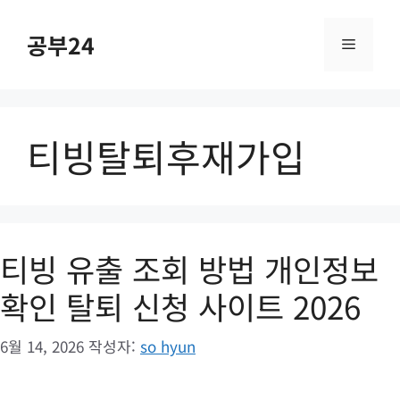
컨
텐
공부24
메
츠
로
건
뉴
너
티빙탈퇴후재가입
뛰
기
티빙 유출 조회 방법 개인정보
확인 탈퇴 신청 사이트 2026
6월 14, 2026
작성자:
so hyun